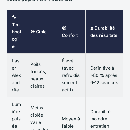
🔧
Tec
😊
⏳ Durabilité
hnol
🎯 Cible
Confort
des résultats
ogi
e
Las
Élevé
Poils
er
(avec
Définitive à
foncés,
Alex
refroidis
>80 % après
peaux
and
sement
6-12 séances
claires
rite
actif)
Lum
Moins
ière
Durabilité
ciblée,
puls
Moyen à
moindre,
varie
ée
faible
entretien
selon les