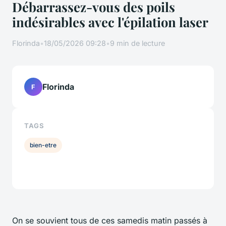
Débarrassez-vous des poils
indésirables avec l'épilation laser
Florinda
•
18/05/2026 09:28
•
9 min de lecture
Florinda
F
TAGS
bien-etre
On se souvient tous de ces samedis matin passés à