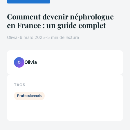
Comment devenir néphrologue
en France : un guide complet
Olivia
•
6 mars 2025
•
5 min de lecture
Olivia
O
TAGS
Professionnels