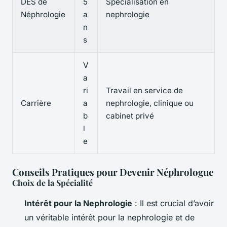
DES de
5
Spécialisation en
Néphrologie
a
nephrologie
n
s
V
a
ri
Travail en service de
Carrière
a
nephrologie, clinique ou
b
cabinet privé
l
e
Conseils Pratiques pour Devenir Néphrologue
Choix de la Spécialité
Intérêt pour la Nephrologie
: Il est crucial d’avoir
un véritable intérêt pour la nephrologie et de