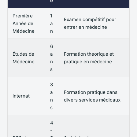
e
Première
1
Examen compétitif pour
Année de
a
entrer en médecine
Médecine
n
6
Études de
a
Formation théorique et
Médecine
n
pratique en médecine
s
3
a
Formation pratique dans
Internat
n
divers services médicaux
s
4
-