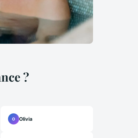
nce ?
Olivia
O