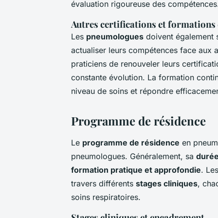
évaluation rigoureuse des compétences
Autres certifications et formations
Les
pneumologues
doivent également s
actualiser leurs compétences face aux 
praticiens de renouveler leurs certific
constante évolution. La formation conti
niveau de soins et répondre efficaceme
Programme de résidence
Le
programme de résidence
en pneumol
pneumologues. Généralement, sa
duré
formation pratique et approfondie
. Le
travers différents
stages cliniques
, cha
soins respiratoires.
Stages cliniques et encadrement