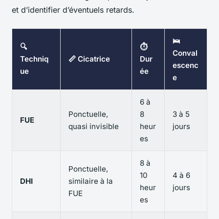
et d’identifier d’éventuels retards.
🛌
🔍
⏱️
Conval
Techniq
📏 Cicatrice
Dur
escenc
ue
ée
e
6 à
Ponctuelle,
8
3 à 5
FUE
quasi invisible
heur
jours
es
8 à
Ponctuelle,
10
4 à 6
DHI
similaire à la
heur
jours
FUE
es