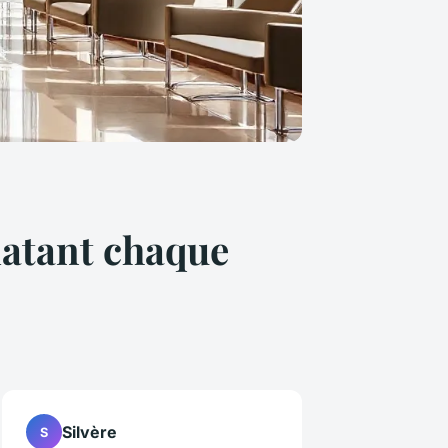
latant chaque
Silvère
S