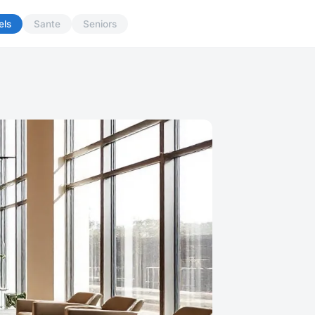
els
Sante
Seniors