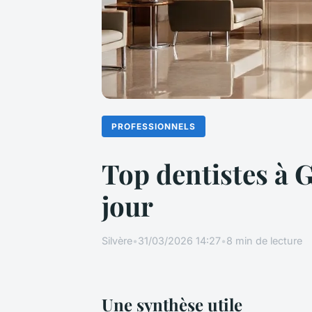
PROFESSIONNELS
Top dentistes à 
jour
Silvère
•
31/03/2026 14:27
•
8 min de lecture
Une synthèse utile